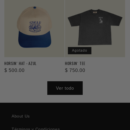
Agotado
HORSIN´ HAT - AZUL
HORSIN´ TEE
Precio
$ 500.00
Precio
$ 750.00
habitual
habitual
Ver todo
About Us
Términos y Condiciones