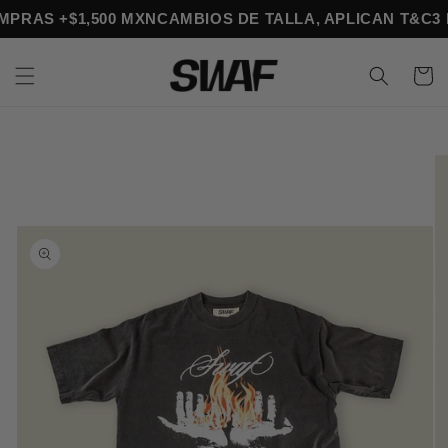
Ir
COMPRAS +$1,500 MXN
CAMBIOS DE TALLA, APLICAN T&C
directamente
al contenido
Carrito
Ir
directamente
a la
información
del producto