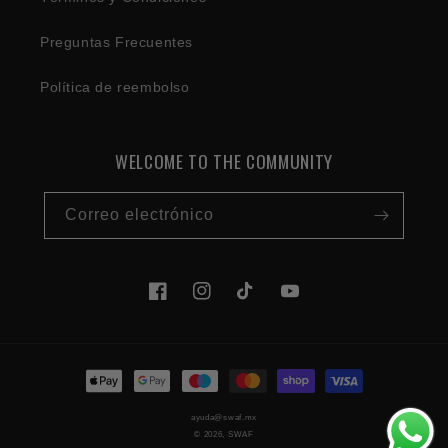
Preguntas Frecuentes
Política de reembolso
WELCOME TO THE COMMUNITY
Correo electrónico
Facebook
Instagram
TikTok
YouTube
Formas
de
ayuda@swaf.mx
pago
© 2026,
SWAF