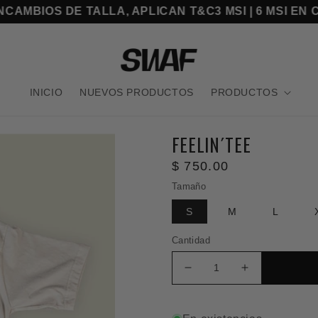
500 MXN
CAMBIOS DE TALLA, APLICAN T&C
3 MSI | 6
INICIO
NUEVOS PRODUCTOS
PRODUCTOS
FEELIN´TEE
Precio
$ 750.00
habitual
Tamaño
S
M
L
Cantidad
Reducir
Aumentar
cantidad
cantidad
para
para