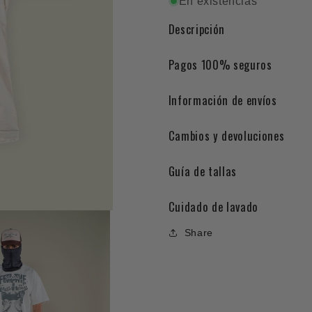
FEELIN
FEELIN
En existencias
´TEE
´TEE
Descripción
Pagos 100% seguros
Información de envíos
Cambios y devoluciones
Guía de tallas
Cuidado de lavado
Share