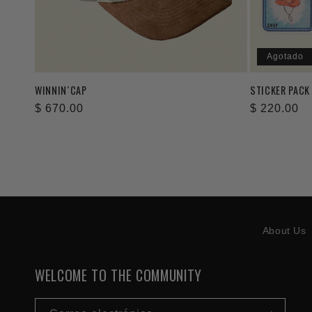
Agotado
WINNIN´CAP
STICKER PACK 
Precio
$ 670.00
Precio
$ 220.00
habitual
habitual
About Us
WELCOME TO THE COMMUNITY