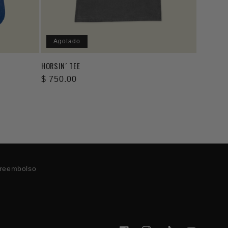
Agotado
HORSIN´ TEE
Precio
$ 750.00
habitual
 reembolso