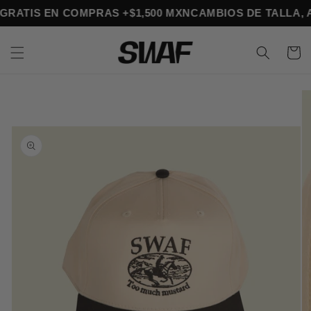
Ir
O GRATIS EN COMPRAS +$1,500 MXN
CAMBIOS DE TALLA
directamente
al contenido
Carrito
Ir
directamente
a la
información
del producto