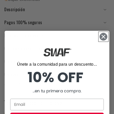
´
´
Descripción
HAT
HAT
-
-
NEGRO
NEGRO
Pagos 100% seguros
Información de envíos
Cambios y devoluciones
Guía de tallas
Únete a la comunidad para un descuento...
10% OFF
Cuidado de lavado
Share
...en tu primera compra.
También te podría interesar