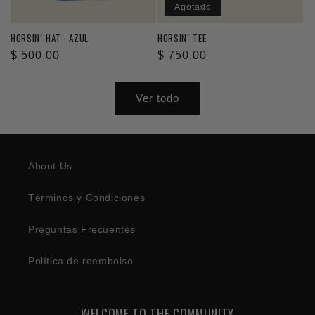
Agotado
HORSIN´ HAT - AZUL
HORSIN´ TEE
Precio
$ 500.00
Precio
$ 750.00
habitual
habitual
Ver todo
About Us
Términos y Condiciones
Preguntas Frecuentes
Política de reembolso
WELCOME TO THE COMMUNITY