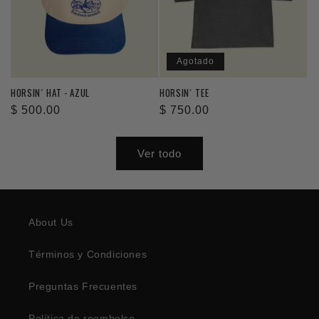
Agotado
HORSIN´ HAT - AZUL
HORSIN´ TEE
Precio
$ 500.00
Precio
$ 750.00
habitual
habitual
Ver todo
About Us
Términos y Condiciones
Preguntas Frecuentes
Política de reembolso