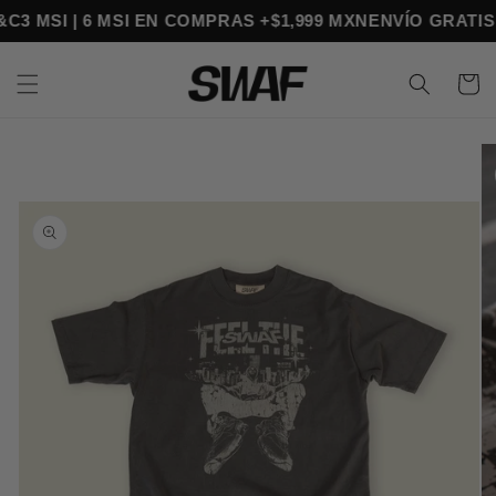
Ir
 T&C
3 MSI | 6 MSI EN COMPRAS +$1,999 MXN
ENVÍO GRAT
directamente
al contenido
Carrito
Ir
directamente
a la
información
del producto