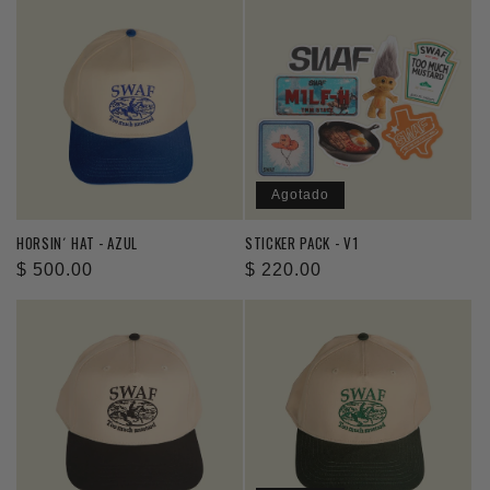
Agotado
HORSIN´ HAT - AZUL
STICKER PACK - V1
Precio
$ 500.00
Precio
$ 220.00
habitual
habitual