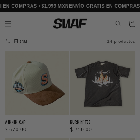
Ir
 MSI EN COMPRAS +$1,999 MXN
ENVÍO GRATIS EN COMPRA
directamente
al contenido
Carrito
Filtrar
14 productos
WINNIN´CAP
BURNIN´TEE
Precio
$ 670.00
Precio
$ 750.00
habitual
habitual