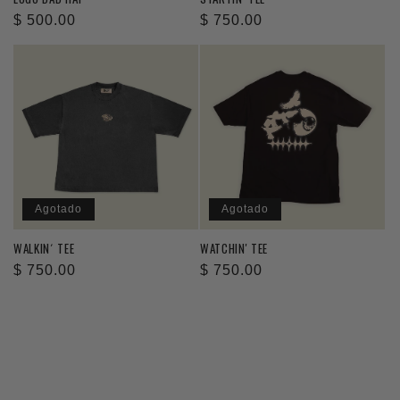
Precio
$ 500.00
Precio
$ 750.00
habitual
habitual
Agotado
Agotado
WALKIN´ TEE
WATCHIN' TEE
Precio
$ 750.00
Precio
$ 750.00
habitual
habitual